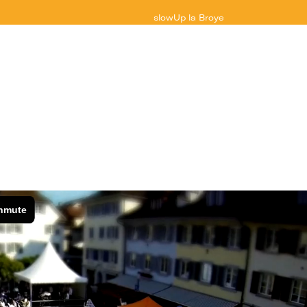
slowUp
la Broye