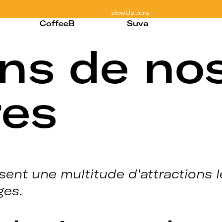
slowUp
Jura
CoffeeB
Suva
ns de no
res
ent une multitude d'attractions l
ges.