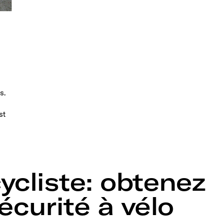
s.
st
ycliste: obtenez
écurité à vélo