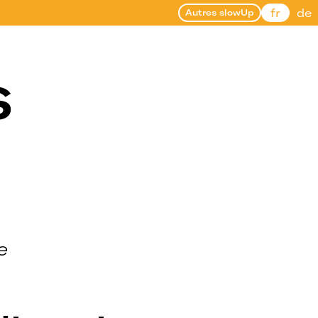
fr
de
Autres slowUp
s
e