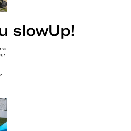
au slowUp!
rra
eur
z