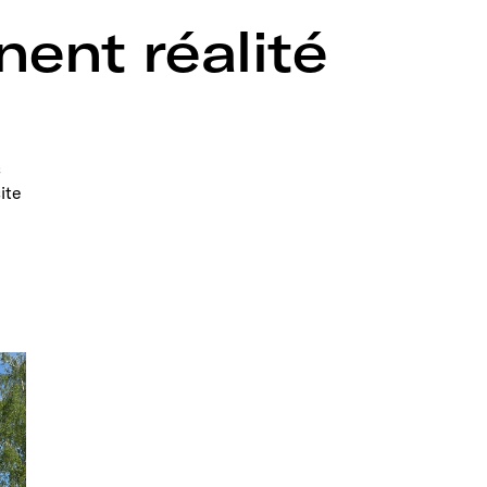
nent réalité
s
ite