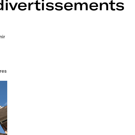
divertissements
nir
res