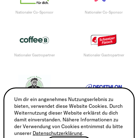
Nationaler Co-Sponsor
Nationaler Co-Sponsor
Nationaler Gastropartner
Nationaler Gastropartner
Um dir ein angenehmes Nutzungserlebnis zu
bieten, verwendet diese Website Cookies. Durch
Nationaler Gastropartner
Sports Partner
Weiternutzung dieser Website erklärst du dich
damit einverstanden. Nähere Informationen zu
der Verwendung von Cookies entnimmst du bitte
unserer
Datenschutzerklärung
.