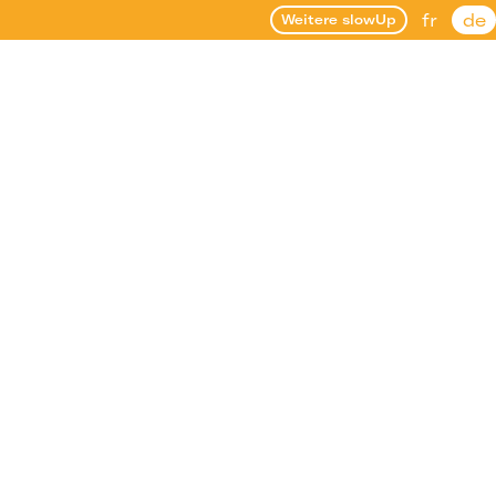
fr
de
Weitere slowUp