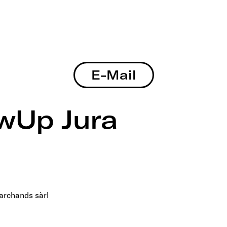
E-Mail
owUp Jura
archands sàrl