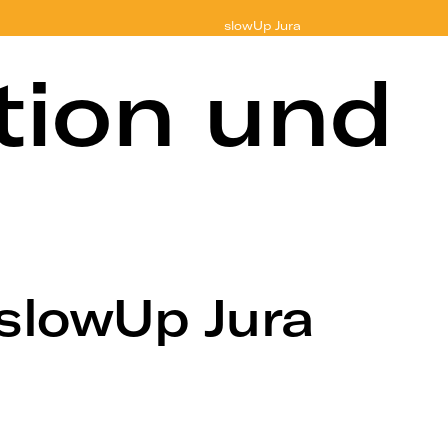
slowUp
Jura
tion und
 slowUp Jura