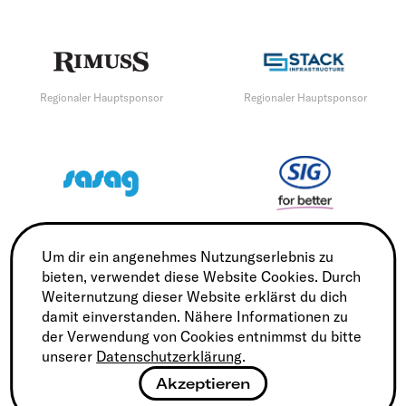
Regionaler Hauptsponsor
Regionaler Hauptsponsor
Regionaler Hauptsponsor
Regionaler Hauptsponsor
Um dir ein angenehmes Nutzungserlebnis zu
bieten, verwendet diese Website Cookies. Durch
Weiternutzung dieser Website erklärst du dich
damit einverstanden. Nähere Informationen zu
Regionaler Hauptsponsor
der Verwendung von Cookies entnimmst du bitte
unserer
Datenschutzerklärung
.
Akzeptieren