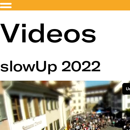
Videos
slowUp 2022