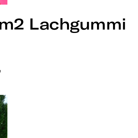
imm2 Lachgummi
h