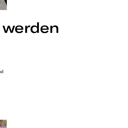
 werden
nd