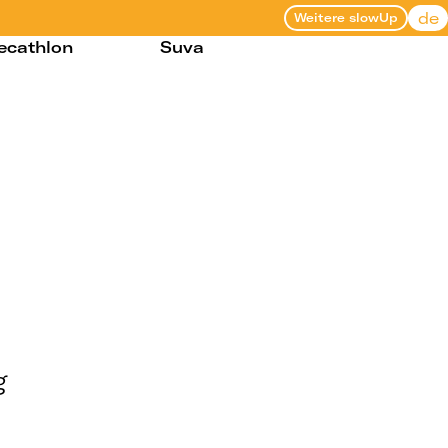
de
Weitere slowUp
ecathlon
Suva
g