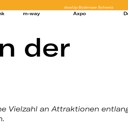
slowUp
Bodensee Schweiz
nk
m-way
Axpo
D
n der
e Vielzahl an Attraktionen entlan
n.