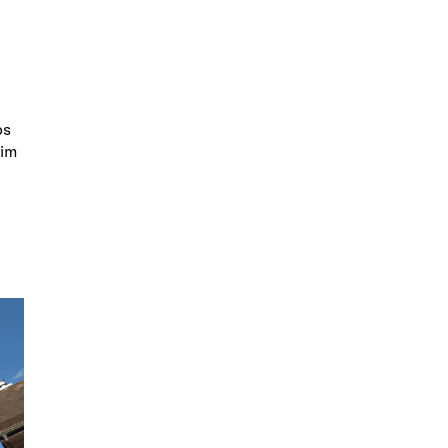
os
eim