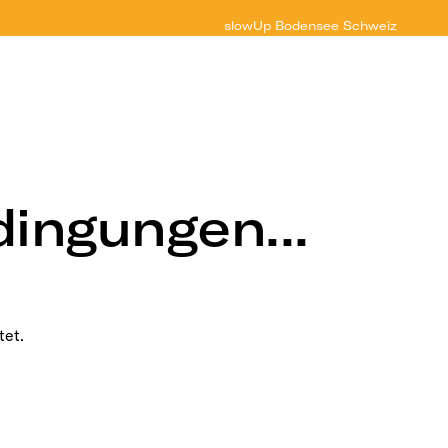
slowUp
Bodensee Schweiz
dingungen...
tet.