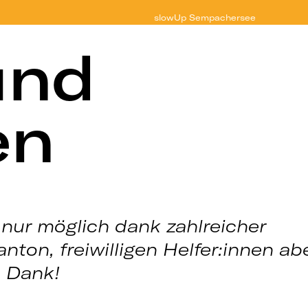
slowUp
Sempachersee
und
en
nur möglich dank zahlreicher
ton, freiwilligen Helfer:innen ab
n Dank!