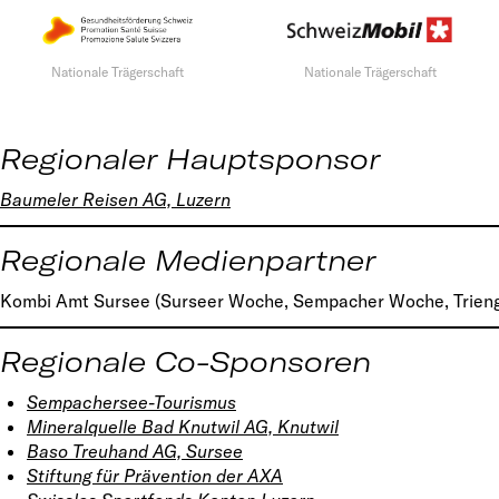
Nationale Trägerschaft
Nationale Trägerschaft
Regionaler Hauptsponsor
Baumeler Reisen AG, Luzern
Regionale Medienpartner
Kombi Amt Sursee (Surseer Woche, Sempacher Woche, Trieng
Regionale Co-Sponsoren
Sempachersee-Tourismus
Mineralquelle Bad Knutwil AG, Knutwil
Baso Treuhand AG, Sursee
Stiftung für Prävention der AXA