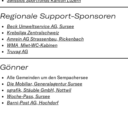
Swisslos Sportfonds Kanton Luzern
Regionale Support-Sponsoren
Beck Umweltservice AG, Sursee
Krebsliga Zentralschweiz
Amrein AG Strassenbau, Rickenbach
WMA Miet-WC-Kabinen
Truvag AG
Gönner
Alle Gemeinden um den Sempachersee
Die Mobiliar, Generalagentur Sursee
sgrafik, Stäuble GmbH, Nottwil
Woche-Pass, Sursee
Barni-Post AG, Hochdorf