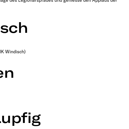
lage des Legionärspfades und geniesse den Applaus der
isch
MK Windisch)
en
Lupfig