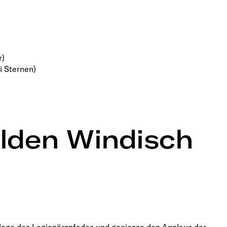
r)
i Sternen)
lden Windisch