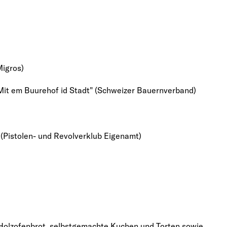
Migros)
Mit em Buurehof id Stadt" (Schweizer Bauernverband)
(Pistolen- und Revolverklub Eigenamt)
 Holzofenbrot, selbstgemachte Kuchen und Torten sowie