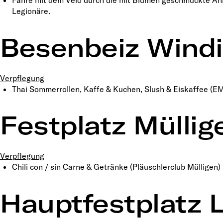
Fahre mit dem Velo durch die mit Blumen geschmückte An
Legionäre.
Besenbeiz Wind
Verpflegung
Thai Sommerrollen, Kaffe & Kuchen, Slush & Eiskaffee (E
Festplatz Müllig
Verpflegung
Chili con / sin Carne & Getränke (Pläuschlerclub Mülligen)
Hauptfestplatz 