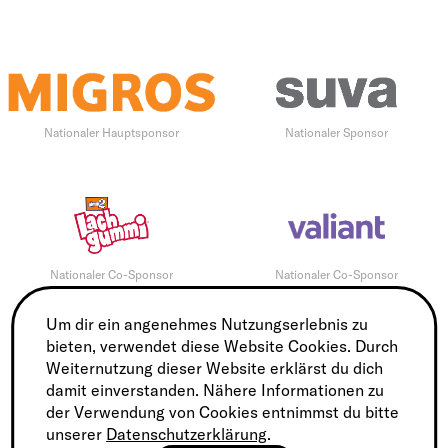
Nationaler Hauptsponsor
Nationaler Sponsor
Nationaler Co-Sponsor
Nationaler Co-Sponsor
Um dir ein angenehmes Nutzungserlebnis zu
bieten, verwendet diese Website Cookies. Durch
Weiternutzung dieser Website erklärst du dich
damit einverstanden. Nähere Informationen zu
Nationale Co-Sponsorin
der Verwendung von Cookies entnimmst du bitte
unserer
Datenschutzerklärung
.