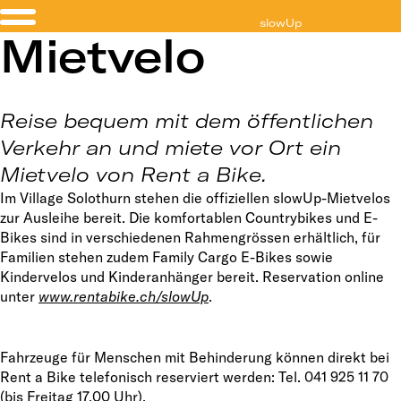
slowUp
Mietvelo
Solothurn-Buechibärg
Reise bequem mit dem öffentlichen
Verkehr an und miete vor Ort ein
Mietvelo von Rent a Bike.
Im Village Solothurn stehen die offiziellen slowUp-Mietvelos
zur Ausleihe bereit. Die komfortablen Countrybikes und E-
Bikes sind in verschiedenen Rahmengrössen erhältlich, für
Familien stehen zudem Family Cargo E-Bikes sowie
Kindervelos und Kinderanhänger bereit. Reservation online
unter
www.rentabike.ch/slowUp
.
Fahrzeuge für Menschen mit Behinderung können direkt bei
Rent a Bike telefonisch reserviert werden: Tel. 041 925 11 70
(bis Freitag 17.00 Uhr).