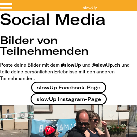
slowUp
Social Media
Solothurn-Buechibärg
Bilder von
Teilnehmenden
Poste deine Bilder mit dem
#slowUp
und
@slowUp.ch
und
teile deine persönlichen Erlebnisse mit den anderen
Teilnehmenden.
slowUp Facebook-Page
slowUp Instagram-Page