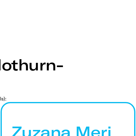
lothurn-
s):
Zuzana Meri