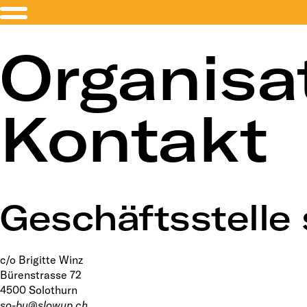
Organisa
Kontakt
Geschäftsstelle
c/o Brigitte Winz
Bürenstrasse 72
4500 Solothurn
so-bu@slowup.ch