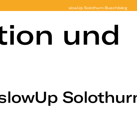
slowUp
Solothurn-Buechibärg
tion und
 slowUp Solothu