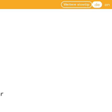
de
en
Weitere slowUp
.
r