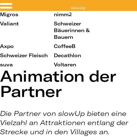
slowUp
Zürichsee
Migros
nimm2
Valiant
Schweizer
Bäuerinnen &
Bauern
Axpo
CoffeeB
Schweizer Fleisch
Decathlon
suva
Voltaren
Animation der
Partner
Die Partner von slowUp bieten eine
Vielzahl an Attraktionen entlang der
Strecke und in den Villages an.