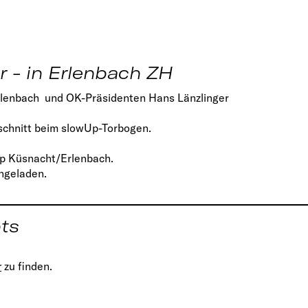
er - in Erlenbach ZH
rlenbach und OK-Präsidenten Hans Länzlinger
schnitt beim slowUp-Torbogen.
ulp Küsnacht/Erlenbach.
eingeladen.
hts
r
zu finden.