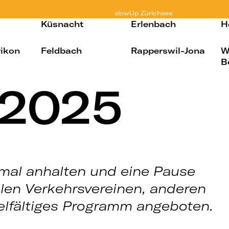
slowUp
Zürichsee
Küsnacht
Erlenbach
H
rikon
Feldbach
Rapperswil-Jona
W
B
 2025
mal anhalten und eine Pause
len Verkehrsvereinen, anderen
ielfältiges Programm angeboten.