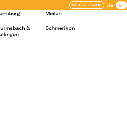
de
en
Weitere slowUp
errliberg
Meilen
urmsbach &
Schmerikon
ollingen